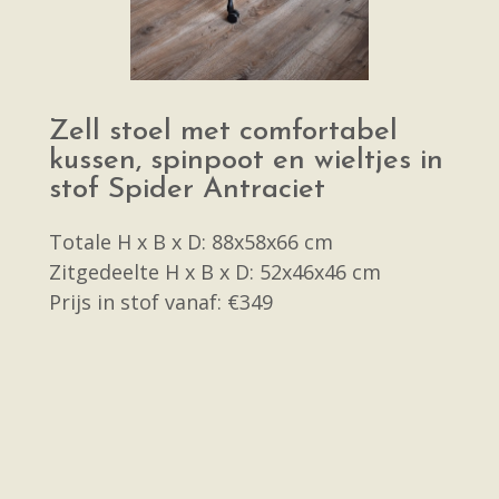
Zell stoel met comfortabel
kussen, spinpoot en wieltjes in
stof Spider Antraciet
Totale H x B x D: 88x58x66 cm
Zitgedeelte H x B x D: 52x46x46 cm
Prijs in stof vanaf: €349
Prijs in leer vanaf: €409
Meer informatie