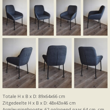
Totale H x B x D: 89x64x66 cm
Zitgedeelte H x B x D: 48x43x46 cm
Armleuninghoogte: 62 oplopend naar 64 cm. cm