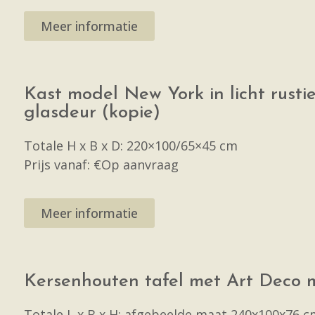
Meer informatie
Kast model New York in licht rusti
glasdeur (kopie)
Totale H x B x D: 220×100/65×45 cm
Prijs vanaf: €Op aanvraag
Meer informatie
Kersenhouten tafel met Art Deco m
Totale L x B x H: afgebeelde maat 240x100x76 c