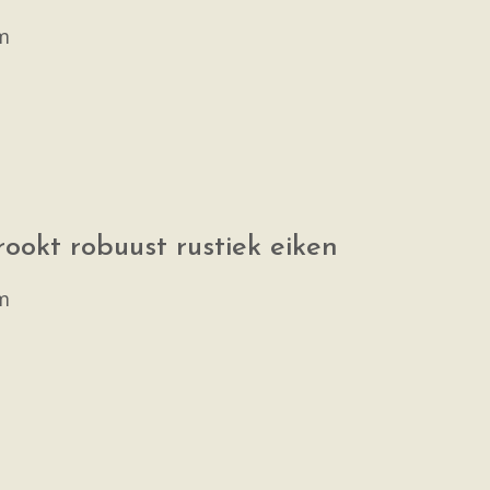
m
rookt robuust rustiek eiken
m