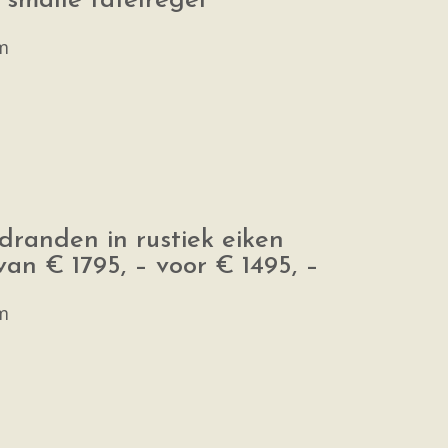
smalle tafelregel
m
randen in rustiek eiken
an € 1795, – voor € 1495, –
m