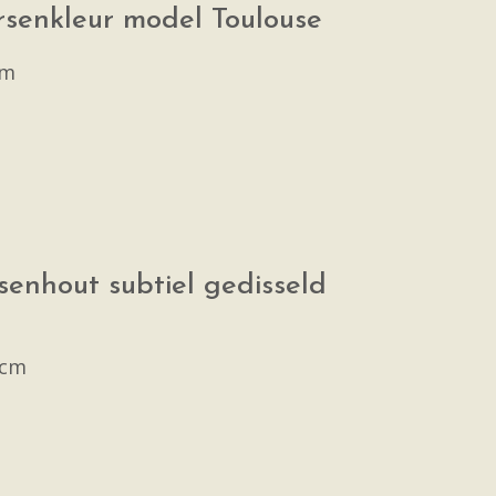
ersenkleur model Toulouse
cm
rsenhout subtiel gedisseld
 cm