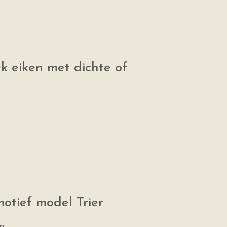
ek eiken met dichte of
otief model Trier
m