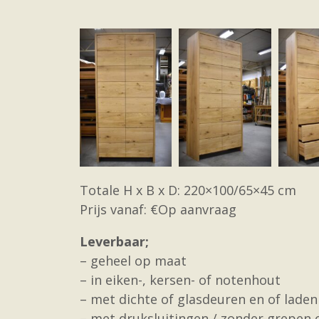
Totale H x B x D: 220×100/65×45 cm
Prijs vanaf: €Op aanvraag
Leverbaar;
– geheel op maat
– in eiken-, kersen- of notenhout
– met dichte of glasdeuren en of laden
– met druksluitingen / zonder grepen