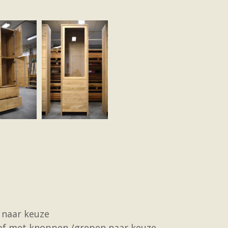
 naar keuze
 of met knoppen /grepen naar keuze