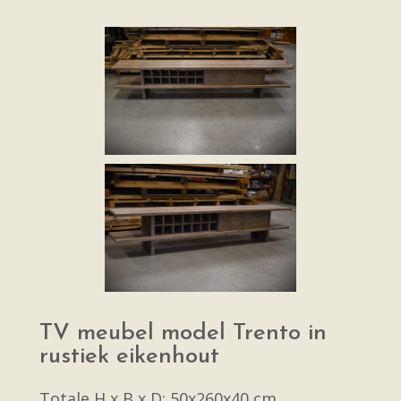
TV meubel model Trento in
rustiek eikenhout
Totale H x B x D: 50x260x40 cm