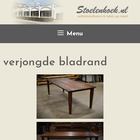
Menu
verjongde bladrand