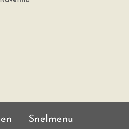
l Ravenna
den
Snelmenu