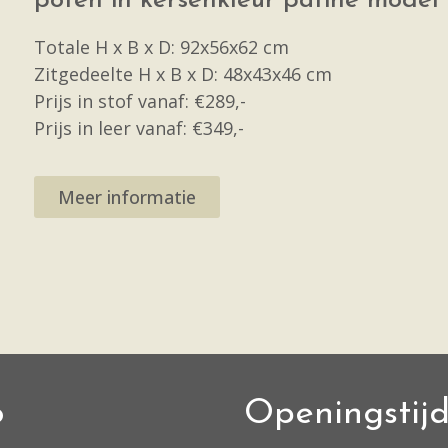
poten in kersenkleur patiné mode
Totale H x B x D: 92x56x62 cm
Zitgedeelte H x B x D: 48x43x46 cm
Prijs in stof vanaf: €289,-
Prijs in leer vanaf: €349,-
Meer informatie
o
Openingstij