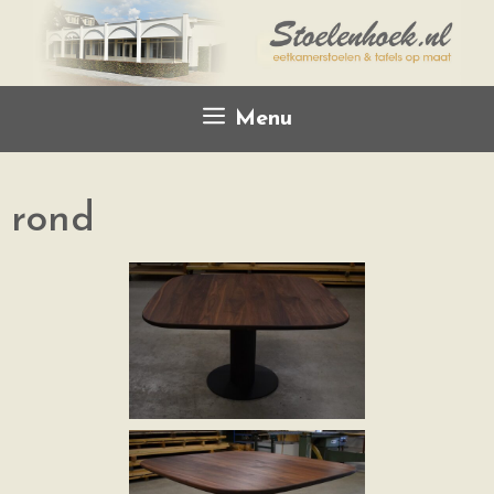
Menu
rond