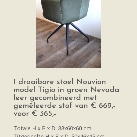
1 draaibare stoel Nouvion
model Tigio in groen Nevada
leer gecombineerd met
gemêleerde stof van € 669,-
voor € 365,-
Totale H x B x D: 88x60x60 cm
Zitgedeelte H x B x D: 50x46x45 cm