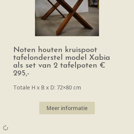
Noten houten kruispoot
tafelonderstel model Xabia
als set van 2 tafelpoten €
295,-
Totale H x B x D: 72×80 cm
Meer informatie