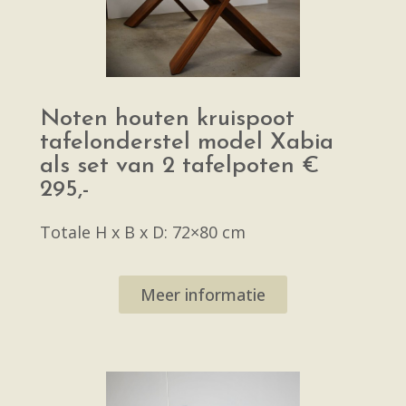
Noten houten kruispoot
tafelonderstel model Xabia
als set van 2 tafelpoten €
295,-
Totale H x B x D: 72×80 cm
Meer informatie