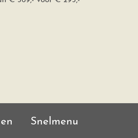
n € 569,- voor € 295,-
den
Snelmenu