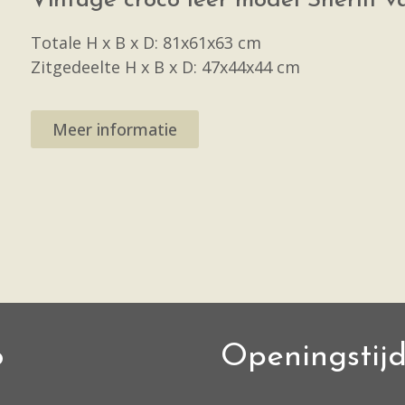
Vintage croco leer model Sheriff va
Totale H x B x D: 81x61x63 cm
Zitgedeelte H x B x D: 47x44x44 cm
Meer informatie
o
Openingstij