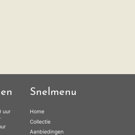
den
Snelmenu
0 uur
Home
r
Collectie
uur
Aanbiedingen