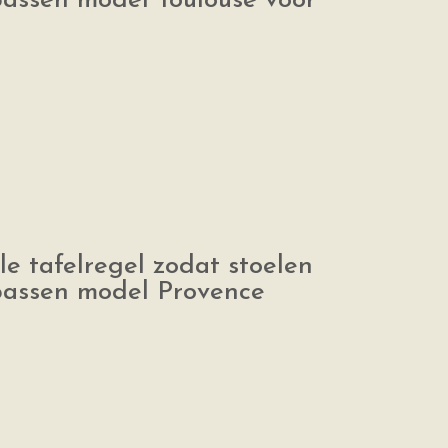
passen model Toulouse voor
le tafelregel zodat stoelen
passen model Provence