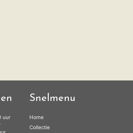
den
Snelmenu
0 uur
Home
r
Collectie
uur