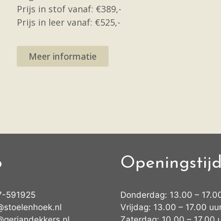
Prijs in stof vanaf: €389,-
Prijs in leer vanaf: €525,-
Meer informatie
o
Openingstij
7-591925
Donderdag: 13.00 – 17.0
@stoelenhoek.nl
Vrijdag: 13.00 – 17.00 uu
@gerjandekkers.nl
Zaterdag: 10.00 – 17.00 