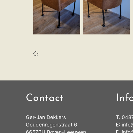
Contact
Inf
Ger-Jan Dekkers
T.
048
Goudenregenstraat 6
E:
info
6657BH Boven-Leeuwen
E.
info