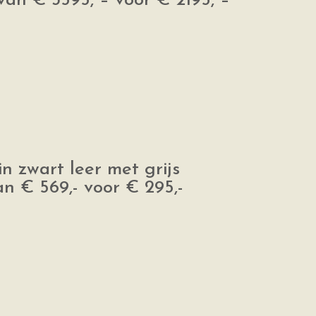
van € 3595, – voor € 2195, –
in zwart leer met grijs
n € 569,- voor € 295,-