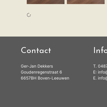
Contact
Inf
Ger-Jan Dekkers
T.
048
Goudenregenstraat 6
E:
info
6657BH Boven-Leeuwen
E.
info