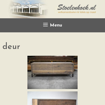
Menu
deur