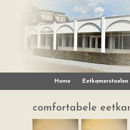
Home
Eetkamerstoelen
comfortabele eetka