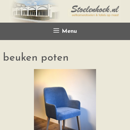
Menu
beuken poten